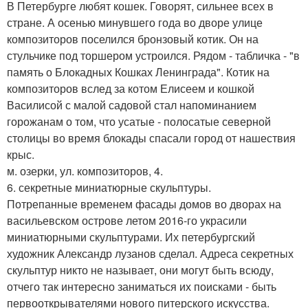
В Петербурге любят кошек. Говорят, сильнее всех в
стране. А осенью минувшего года во дворе улице
композиторов поселился бронзовый котик. Он на
стульчике под торшером устроился. Рядом - табличка - "в
память о Блокадных Кошках Ленинграда". Котик на
композиторов вслед за котом Елисеем и кошкой
Василисой с малой садовой стал напоминанием
горожанам о том, что усатые - полосатые северной
столицы во время блокады спасали город от нашествия
крыс.
м. озерки, ул. композиторов, 4.
6. секретные миниатюрные скульптуры.
Потрепанные временем фасады домов во дворах на
васильевском острове летом 2016-го украсили
миниатюрными скульптурами. Их петербургский
художник Александр лузанов сделал. Адреса секретных
скульптур никто не называет, они могут быть всюду,
отчего так интересно заниматься их поисками - быть
первооткрывателями нового питерского искусства.