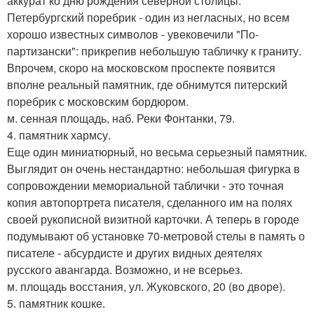
аккурат ко дню рождения северной столицы.
Петербургский поребрик - один из негласных, но всем
хорошо известных символов - увековечили "По-
партизански": прикрепив небольшую табличку к граниту.
Впрочем, скоро на московском проспекте появится
вполне реальный памятник, где обнимутся питерский
поребрик с московским бордюром.
м. сенная площадь, наб. Реки Фонтанки, 79.
4. памятник хармсу.
Еще один миниатюрный, но весьма серьезный памятник.
Выглядит он очень нестандартно: небольшая фигурка в
сопровождении мемориальной таблички - это точная
копия автопортрета писателя, сделанного им на полях
своей рукописной визитной карточки. А теперь в городе
подумывают об установке 70-метровой стелы в память о
писателе - абсурдисте и других видных деятелях
русского авангарда. Возможно, и не всерьез.
м. площадь восстания, ул. Жуковского, 20 (во дворе).
5. памятник кошке.