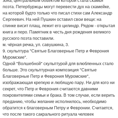
зона, центральным объектом которой стала скамья
поэта. Петербуржцы могут перевести дух на скамейке,
на которой будто только что писал стихи сам Александр
Сергеевич. На ней Пушкин оставил свои вещи: на
спинке висит плащ, лежит его цилиндр. Рядом - открытая
книга и перо. Памятник в честь дня рождения великого
русского поэта поставили.
м. чёрная речка, ул. савушкина, 3.
9. скульптура "Святые Благоверные Петр и Феврония
Муромские".
Одной "Волшебной" скульптурой для влюбленных стало
больше. Это скульптурная композиция "Святые
Благоверные Петр и Феврония Муромские",
изображающая крепкую и любящую пару. Ни для кого ни
секрет, что Петр и Феврония считаются давними
покровителями семьи и брака. В том случае, если верить
преданию, чтобы желание исполнилось, необходимо
обратится к благоверным Петру и Февронии. Считается,
что после такого сакрального ритуала человек