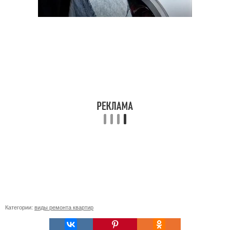
Категории:
виды ремонта квартир