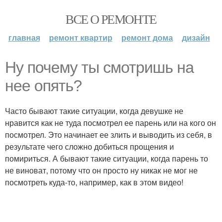
ВСЕ О РЕМОНТЕ
главная
ремонт квартир
ремонт дома
дизайн
Ну почему ты смотришь на
нее опять?
Часто бывают такие ситуации, когда девушке не
нравится как не туда посмотрел ее парень или на кого он
посмотрел. Это начинает ее злить и выводить из себя, в
результате чего сложно добиться прощения и
помириться. А бывают такие ситуации, когда парень то
не виноват, потому что он просто ну никак не мог не
посмотреть куда-то, например, как в этом видео!