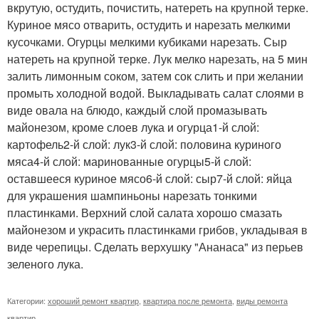
вкрутую, остудить, почистить, натереть на крупной терке.
Куриное мясо отварить, остудить и нарезать мелкими
кусочками. Огурцы мелкими кубиками нарезать. Сыр
натереть на крупной терке. Лук мелко нарезать, на 5 мин
залить лимонным соком, затем сок слить и при желании
промыть холодной водой. Выкладывать салат слоями в
виде овала на блюдо, каждый слой промазывать
майонезом, кроме слоев лука и огурца1-й слой:
картофель2-й слой: лук3-й слой: половина куриного
мяса4-й слой: маринованные огурцы5-й слой:
оставшееся куриное мясо6-й слой: сыр7-й слой: яйца
для украшения шампиньоны нарезать тонкими
пластинками. Верхний слой салата хорошо смазать
майонезом и украсить пластинками грибов, укладывая в
виде черепицы. Сделать верхушку "Ананаса" из перьев
зеленого лука.
Категории:
хороший ремонт квартир
,
квартира после ремонта
,
виды ремонта
квартир