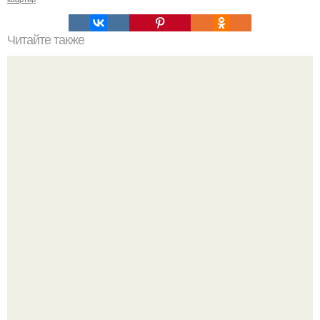
Читайте также
Полки в бане своими руками.
Зумеры окончательно доставку в отдельный вид