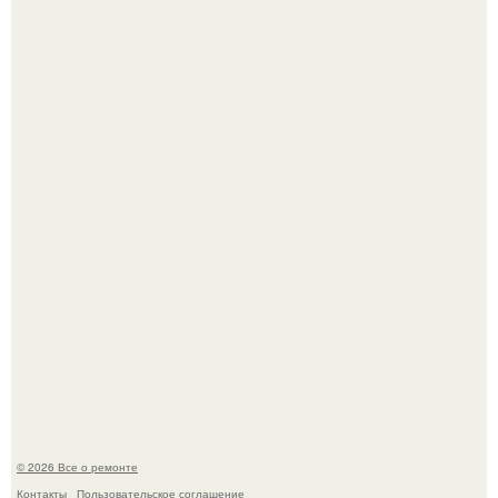
Бывают ошибки, которые обходятся в целое состояние.
История, от которой мороз по коже: корейская модель
настолько увлеклась пластикой, что вколола себе в лицо
кулинарное масло.
© 2026 Все о ремонте
Контакты
Пользовательское соглашение