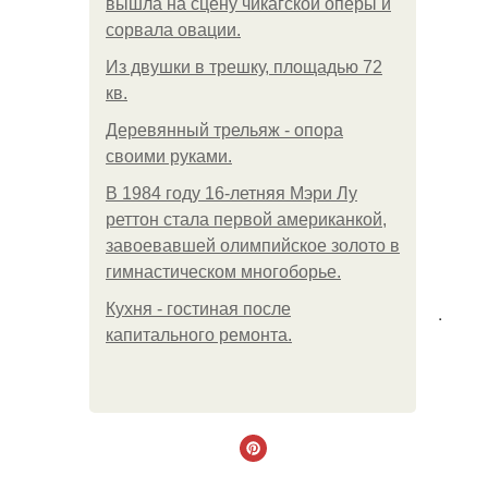
вышла на сцену чикагской оперы и
сорвала овации.
Из двушки в трешку, площадью 72
кв.
Деревянный трельяж - опора
своими руками.
В 1984 году 16-летняя Мэри Лу
реттон стала первой американкой,
завоевавшей олимпийское золото в
гимнастическом многоборье.
Кухня - гостиная после
.
капитального ремонта.