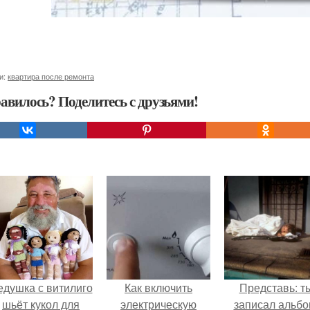
и:
квартира после ремонта
авилось? Поделитесь с друзьями!
едушка с витилиго
Как включить
Представь: т
шьёт кукол для
электрическую
записал альбо