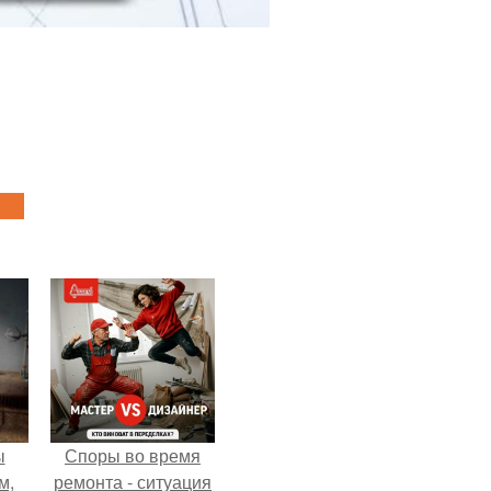
ы
Споры во время
м,
ремонта - ситуация