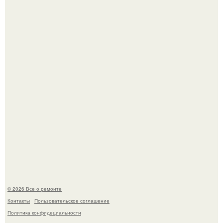
Представьте: больше десяти лет жизни - с хроническими
болячками.
Два турецких волшебника, два разных поколения - и
одна общая страсть.
© 2026 Все о ремонте
Контакты
Пользовательское соглашение
Политика конфидециальности