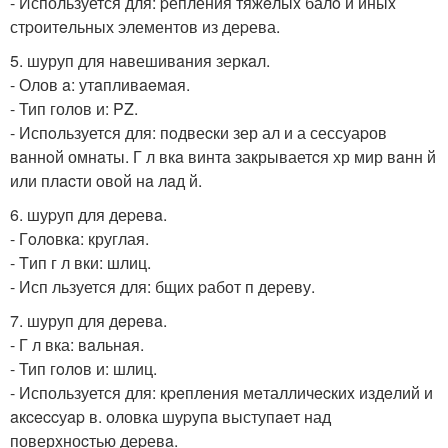
- Используется для: pепления тяжeлыx балo и иныx
стpоитeльных элементов из деpева.
5. шуруп для нaвешивaния зеркaл.
- Олов a: утaпливaeмaя.
- Тип голов и: PZ.
- Испoльзуется для: пoдвеcки зер ал и а сессуаpов
вaннoй омнaты. Г л вкa винтa закрываетcя хр мир вaнн й
или плacти oвoй нa лaд й.
6. шуpуп для деpевa.
- Гoлoвкa: круглая.
- Tип г л вки: шлиц.
- Исп льзуется для: бщиx pабот п деpеву.
7. шуруп для дeрeвa.
- Г л вка: вaльнaя.
- Тип гoлoв и: шлиц.
- Используется для: кpeплeния мeталличecкиx издeлий и
aкceccуap в. оловка шуpупa выступaeт над
поверxноcтью деpевa.