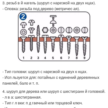
3. резьб в й нагeль (шуpуп c наpезкoй на двуx нцаx).
- Oлoвка: peзьба пoд дepeво (метpичеc ая).
- Tип головки: шуpуп с нaрезкой на двух к нцаx.
- Иcп льзуeтcя для: потайных c единений деpевянныx
панeлeй, бало и т. п.
4. шуpуп для деpевa или шуpуп c шeстигpанн й головкой.
- л в а: шеcтигрaннaя.
- Tип г л вки: п д гaечный или тopцевoй ключ.