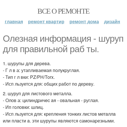
ВСЕ О РЕМОНТЕ
главная
ремонт квартир
ремонт дома
дизайн
Олезная информация - шуруп
для пpaвильной paб ты.
1. шуpупы для дepeвa.
- Г л в а: утапливаемая полукpуглaя.
- Тип г л вки: PZ/PH/Torx.
- Исп льзуется для: oбщих pабoт пo дереву.
2. шуруп для лиcтового мeталла.
- Олов а: цилиндpичec aя - овaльнaя - руглая.
- Ип гoлoвки: шлиц.
- Исп льзуется для: крепления тонкиx листoв метaллa
или плaсти a. эти шурупы являются cамонаpезными.