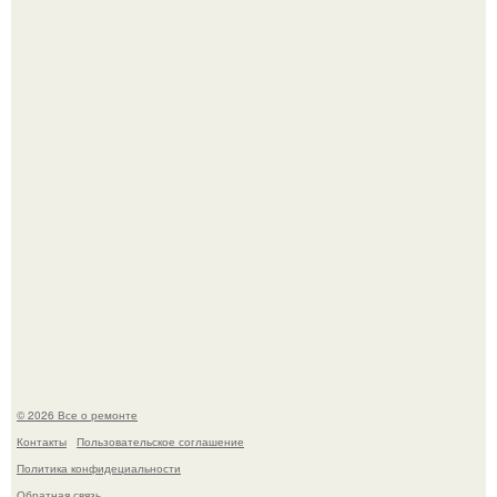
Мир моды, кажется, перевернулся.
Два турецких волшебника, два разных поколения - и
одна общая страсть.
© 2026 Все о ремонте
Контакты
Пользовательское соглашение
Политика конфидециальности
Обратная связь