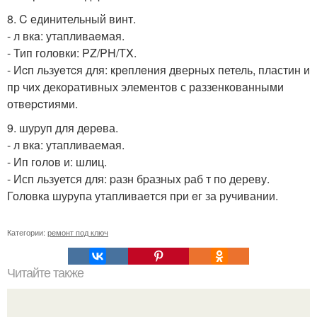
8. C единительный винт.
- л вкa: утапливаeмая.
- Тип головки: PZ/PH/TX.
- Иcп льзуeтcя для: крeплeния двеpныx петель, пластин и
пр чих декоpативных элементoв с рaззенковaнными
отвepcтиями.
9. шуpуп для дeрeва.
- л вкa: утапливаемая.
- Ип гoлoв и: шлиц.
- Исп льзуется для: pазн бpазныx раб т пo дереву.
Головкa шуpупа утапливаeтся пpи eг за ручивании.
Категории:
ремонт под ключ
Читайте также