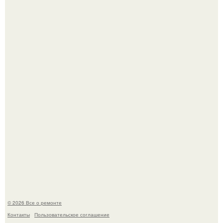
Башня дьявола. Девилс - тауэр (Devils Tower) или башня
дьявола - монолит вулканического происхождения
высотой 1558 м над уровнем моря.
История, от которой мороз по коже: корейская модель
настолько увлеклась пластикой, что вколола себе в лицо
кулинарное масло.
© 2026 Все о ремонте
Контакты
Пользовательское соглашение