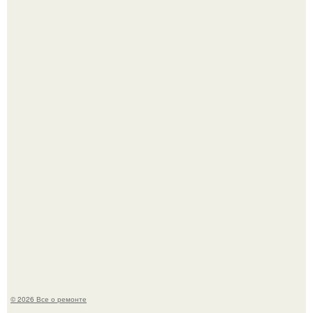
Вы когда-нибудь замечали, как после тяжелого дня
настроение поднимается от одного взгляда на своего
питомца?
Мир моды, кажется, перевернулся.
© 2026 Все о ремонте