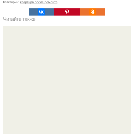
Категории:
квартира после ремонта
Читайте также
Как быстро и легко отмыть плиту за 5 минут.
Германия мощный удар по индустрии "Дизайнерской