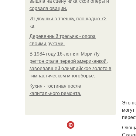
вышла на сцену чикагской оперы и
сорвала овации.
Из двушки в трешку, площадью 72
кв.
Деревянный трельяж - опора
своими руками.
В 1984 году 16-летняя Мэри Лу
реттон стала первой американкой,
завоевавшей олимпийское золото в
гимнастическом многоборье.
Кухня - гостиная после
капитального ремонта.
Это п
могут
перес
Овоща
Скаже