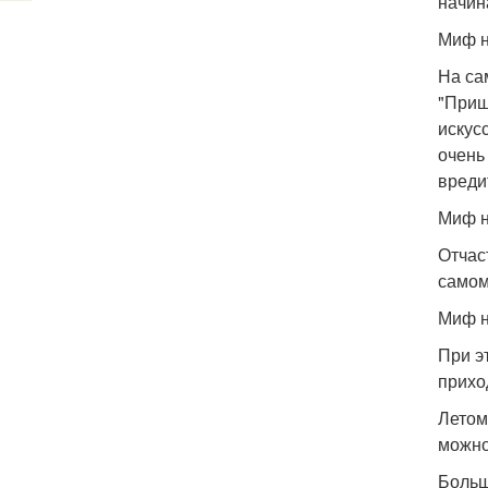
начин
Миф н
На са
"Приш
искус
очень
вреди
Миф н
Отчас
самом
Миф н
При э
прихо
Летом
можно
Больш