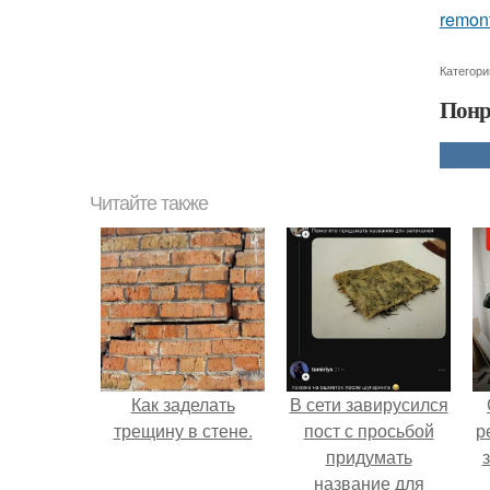
remont
Категори
Понр
Читайте также
Как заделать
В сети завирусился
трещину в стене.
пост с просьбой
р
придумать
название для