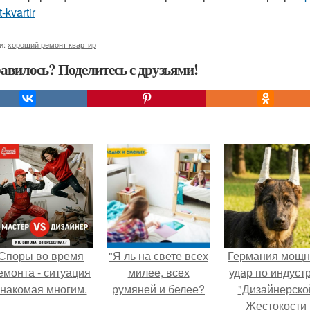
-kvartir
и:
хороший ремонт квартир
авилось? Поделитесь с друзьями!
Споры во время
"Я ль на свете всех
Германия мощ
емонта - ситуация
милее, всех
удар по индуст
знакомая многим.
румяней и белее?
"Дизайнерско
Жестокости