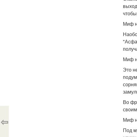
выход
чтобы
Миф н
Наобо
"Асфа
получ
Миф н
Это н
подума
сорня
замул
Во фр
своим
⇦
Миф н
Под м