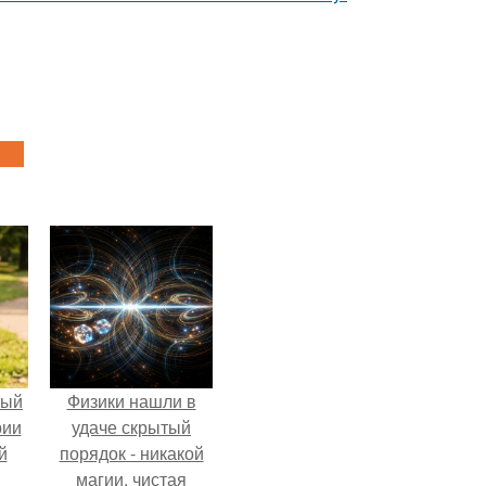
ный
Физики нашли в
рии
удаче скрытый
й
порядок - никакой
магии, чистая