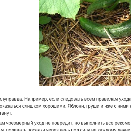
олуправда. Например, если следовать всем правилам ухода
 оказаться слишком хорошими. Яблони, груши и иже с ними н
танут.
м чрезмерный уход не повредит, но выполнить все рекоме
м, поливать посадки через день под силу не каждому дачник