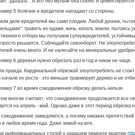
ает "Дышать". А вот без мульчи она сохнет и цементируется.
омер 5 болезни и вредители нападают со стороны.
мом деле вредителей мы сами плодим. Любой дачник, пытаяс
ельцами": травить их ядами, жечь, копать землю, пытаясь у
ственного отбора мы получаем супервредителей, устойчив
 просто решается. Соблюдайте севооборот. Не злоупотребля
телей очень много. И не налегайте на минеральные удобрен
омер 6 деревья нужно обрезать раз в год и никак не чаще.
ти правда. Кардинальной обрезкой злоупотреблять не стои
 начале их роста - это меньше травмирует дерево и не отби
омер 7 во время сокодвижения обрезку делать нельзя.
том многие считают, что сокодвижение продолжается все лет
дится на апрель - май. Однако даже в этот период обрезка 
 сокодвижение замедляется, а посему никаких препятствий 
 в любое время года. Даже зимой на юге.
е информационных статей о хорошем ремонте квартир
htt