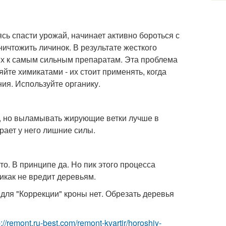
ь спасти урожай, начинает активно бороться с
ничтожить личинок. В результате жесткого
ых к самым сильным препаратам. Эта проблема
йте химикатами - их стоит применять, когда
ия. Используйте органику.
т, но выламывать жирующие ветки лучше в
рает у него лишние силы.
о. В принципе да. Но пик этого процесса
никак не вредит деревьям.
для "Коррекции" кроны нет. Обрезать деревья
p://remont.ru-best.com/remont-kvartir/horoshiy-