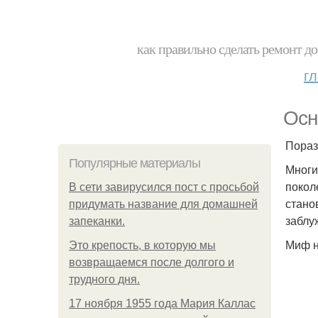
как правильно сделать ремонт до
г
Осн
Пора
Популярные материалы
Многи
покол
В сети завирусился пост с просьбой
стано
придумать название для домашней
заблу
запеканки.
Миф н
Это крепость, в которую мы
возвращаемся после долгого и
трудного дня.
17 ноября 1955 года Мария Каллас