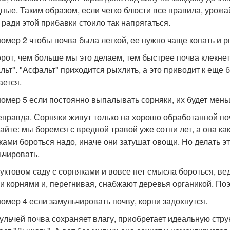
ные. Таким образом, если четко блюсти все правила, урожай
 ради этой прибавки стоило так напрягаться.
омер 2 чтобы почва была легкой, ее нужно чаще копать и р
рот, чем больше мы это делаем, тем быстрее почва клекнет
льт". "Асфальт" приходится рыхлить, а это приводит к еще
ается.
омер 5 если постоянно выпалывать сорняки, их будет мень
еправда. Сорняки живут только на хорошо обработанной по
йте: мы боремся с вредной травой уже сотни лет, а она как 
ками бороться надо, иначе они затушат овощи. Но делать эт
ьчировать.
уктовом саду с сорняками и вовсе нет смысла бороться, ве
и корнями и, перегнивая, снабжают деревья органикой. Поэ
омер 4 если замульчировать почву, корни задохнутся.
ульчей почва сохраняет влагу, приобретает идеальную стру