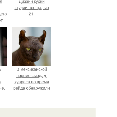
л
Дизайн кухни
студии площадью
щего
21.
от
н
же
е
а
В мексиканской
тюрьме сьюдад-
а
хуареса во время
le.
рейда обнаружили
необычного узника
- лысого сфинкса с
татуировками.