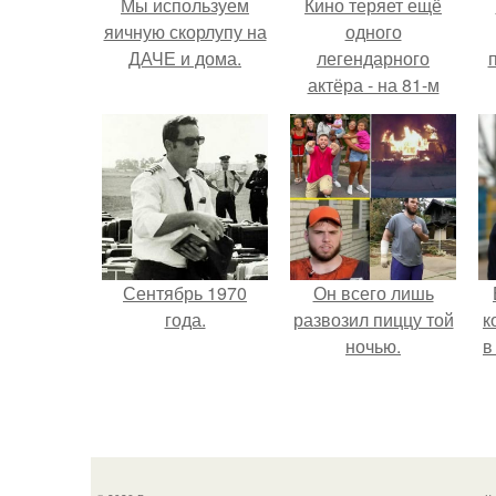
Мы используем
Кино теряет ещё
яичную скорлупу на
одного
ДАЧЕ и дома.
легендарного
актёра - на 81-м
году жизни не стало
Винсента пасторе.
Сентябрь 1970
Он всего лишь
года.
развозил пиццу той
к
ночью.
в