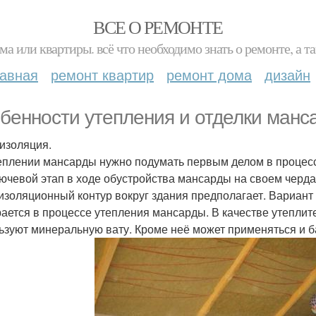
ВСЕ О РЕМОНТЕ
ма или квартиры. всё что необходимо знать о ремонте, а
лавная
ремонт квартир
ремонт дома
дизайн
бенности утепления и отделки манс
изоляция.
еплении мансарды нужно подумать первым делом в процесс
лючевой этап в ходе обустройства мансарды на своем черд
изоляционный контур вокруг здания предполагает. Вариан
ается в процессе утепления мансарды. В качестве утеплит
ьзуют минеральную вату. Кроме неё может применяться и б