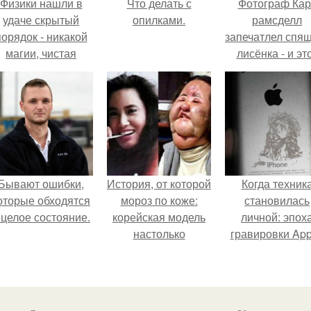
Физики нашли в
Что делать с
Фотограф Кар
удаче скрытый
опилками.
рамсделл
порядок - никакой
запечатлел спя
магии, чистая
лисёнка - и эт
квантовая
кадр способе
механика.
растопить да
самое сурово
сердце.
Бывают ошибки,
История, от которой
Когда техник
оторые обходятся
мороз по коже:
становилась
 целое состояние.
корейская модель
личной: эпох
настолько
гравировки App
увлеклась
пластикой, что
вколола себе в
лицо кулинарное