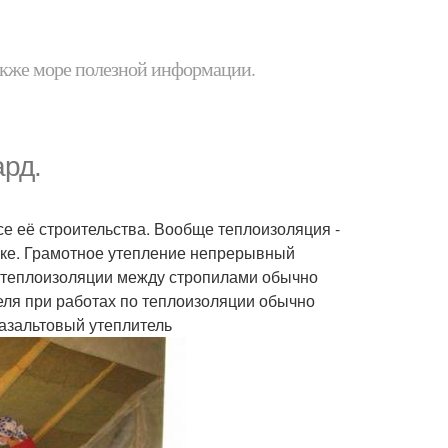
 также море полезной информации.
ард.
е её строительства. Вообще теплоизоляция -
аке. Грамотное утепление непрерывный
т теплоизоляции между стропилами обычно
еля при работах по теплоизоляции обычно
азальтовый утеплитель