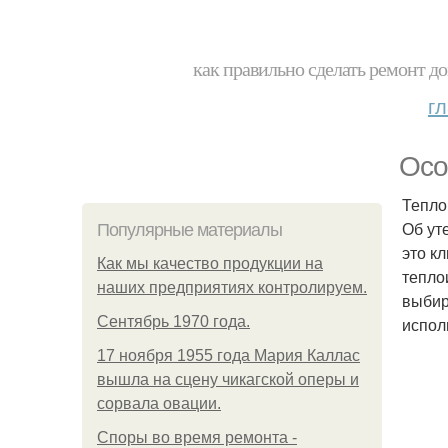
как правильно сделать ремонт до
г
Осо
Тепло
Об ут
Популярные материалы
это к
Как мы качество продукции на
тепло
наших предприятиях контролируем.
выбир
Сентябрь 1970 года.
испол
17 ноября 1955 года Мария Каллас
вышла на сцену чикагской оперы и
сорвала овации.
Споры во время ремонта -