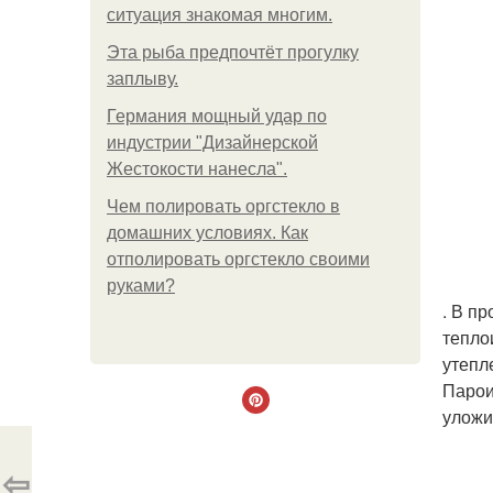
ситуация знакомая многим.
Эта рыба предпочтёт прогулку
заплыву.
Германия мощный удар по
индустрии "Дизайнерской
Жестокости нанесла".
Чем полировать оргстекло в
домашних условиях. Как
отполировать оргстекло своими
руками?
. В п
тепло
утепл
Парои
уложи
⇦