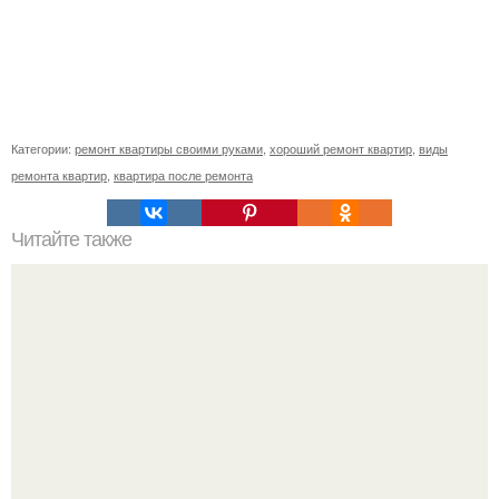
Категории:
ремонт квартиры своими руками
,
хороший ремонт квартир
,
виды
ремонта квартир
,
квартира после ремонта
Читайте также
Как укоренить черенки хвойников без заморочек?