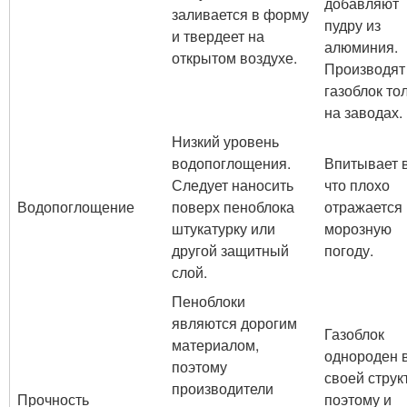
добавляют
заливается в форму
пудру из
и твердеет на
алюминия.
открытом воздухе.
Производят
газоблок то
на заводах.
Низкий уровень
водопоглощения.
Впитывает в
Следует наносить
что плохо
Водопоглощение
поверх пеноблока
отражается 
штукатурку или
морозную
другой защитный
погоду.
слой.
Пеноблоки
являются дорогим
Газоблок
материалом,
однороден 
поэтому
своей струк
производители
Прочность
поэтому и