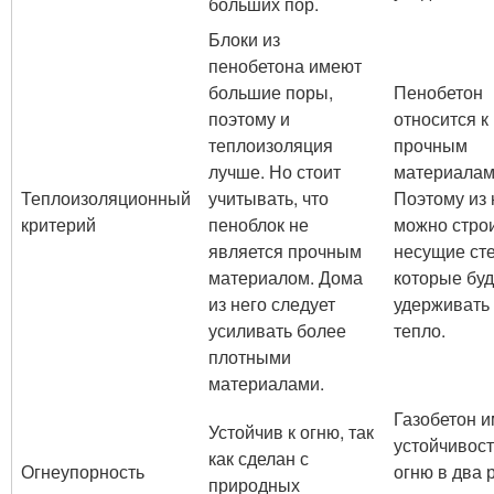
больших пор.
Блоки из
пенобетона имеют
большие поры,
Пенобетон
поэтому и
относится к
теплоизоляция
прочным
лучше. Но стоит
материалам
Теплоизоляционный
учитывать, что
Поэтому из 
критерий
пеноблок не
можно стро
является прочным
несущие ст
материалом. Дома
которые буд
из него следует
удерживать
усиливать более
тепло.
плотными
материалами.
Газобетон и
Устойчив к огню, так
устойчивост
как сделан с
Огнеупорность
огню в два 
природных