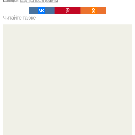
Категории:
квартира после ремонта
Читайте также
Примыкание двух крыш.
Где-то глубоко под землёй, в тенистых лесах западных