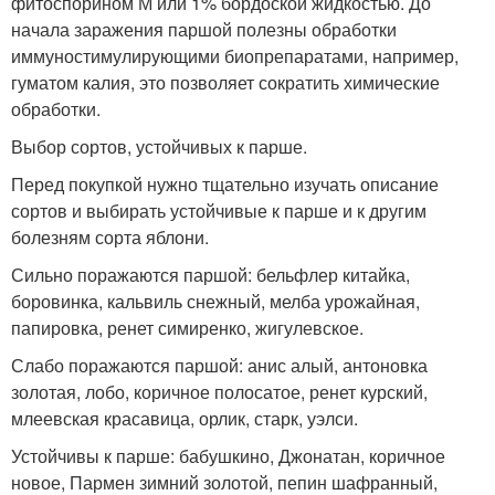
фитоспорином М или 1% бордоской жидкостью. До
начала заражения паршой полезны обработки
иммуностимулирующими биопрепаратами, например,
гуматом калия, это позволяет сократить химические
обработки.
Выбор сортов, устойчивых к парше.
Перед покупкой нужно тщательно изучать описание
сортов и выбирать устойчивые к парше и к другим
болезням сорта яблони.
Сильно поражаются паршой: бельфлер китайка,
боровинка, кальвиль снежный, мелба урожайная,
папировка, ренет симиренко, жигулевское.
Слабо поражаются паршой: анис алый, антоновка
золотая, лобо, коричное полосатое, ренет курский,
млеевская красавица, орлик, старк, уэлси.
Устойчивы к парше: бабушкино, Джонатан, коричное
новое, Пармен зимний золотой, пепин шафранный,