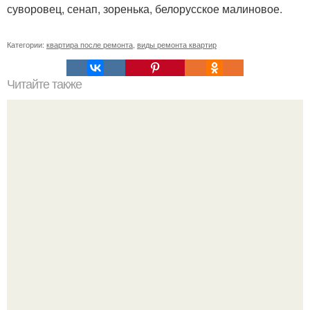
суворовец, сенап, зоренька, белорусское малиновое.
Категории:
квартира после ремонта
,
виды ремонта квартир
Читайте также
Построив дом из пеноблоков, мы получаем такие плюсы: