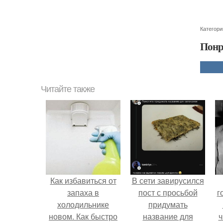
Категори
Понр
Читайте также
Как избавиться от
В сети завирусился
запаха в
пост с просьбой
г
холодильнике
придумать
новом. Как быстро
название для
ч