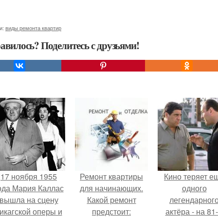
и:
виды ремонта квартир
авилось? Поделитесь с друзьями!
17 ноября 1955
Ремонт квартиры
Кино теряет е
ода Мария Каллас
для начинающих.
одного
вышла на сцену
Какой ремонт
легендарног
икагской оперы и
предстоит:
актёра - на 81