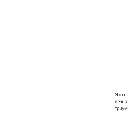
Это п
вечно
триум