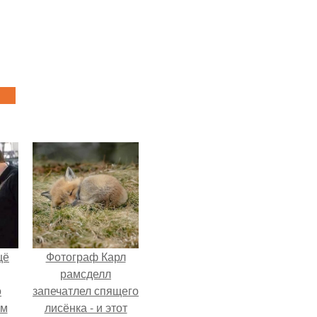
щё
Фотограф Карл
рамсделл
о
запечатлел спящего
-м
лисёнка - и этот