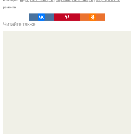
ремонта
Читайте также
Мы чистим до блеска: экосредство для металлической
посуды.