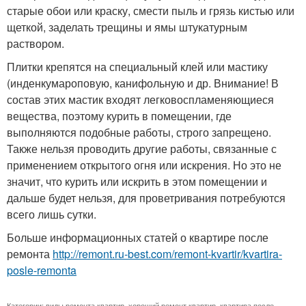
старые обои или краску, смести пыль и грязь кистью или
щеткой, заделать трещины и ямы штукатурным
раствором.
Плитки крепятся на специальный клей или мастику
(инденкумароповую, канифольную и др. Внимание! В
состав этих мастик входят легковоспламеняющиеся
вещества, поэтому курить в помещении, где
выполняются подобные работы, строго запрещено.
Также нельзя проводить другие работы, связанные с
применением открытого огня или искрения. Но это не
значит, что курить или искрить в этом помещении и
дальше будет нельзя, для проветривания потребуются
всего лишь сутки.
Больше информационных статей о квартире после
ремонта
http://remont.ru-best.com/remont-kvartir/kvartira-
posle-remonta
Категории:
виды ремонта квартир
,
хороший ремонт квартир
,
квартира после