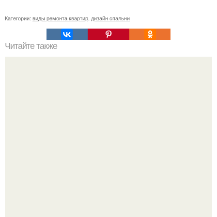
Категории:
виды ремонта квартир
,
дизайн спальни
Читайте также
Как увеличить пространство маленькой кухни?