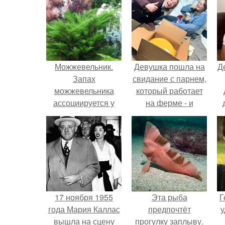
Можжевельник.
Девушка пошла на
Д
Запах
свидание с парнем,
можжевельника
который работает
ассоциируется у
на ферме - и
меня с хвойным
вернулась домой с
лесом.
подарком, который
точно не влезет в
дамскую сумочку.
17 ноября 1955
Эта рыба
Г
года Мария Каллас
предпочтёт
у
вышла на сцену
прогулку заплыву.