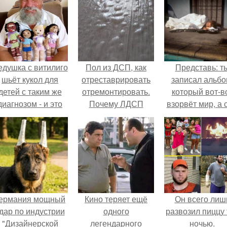
едушка с витилиго
Пол из ДСП, как
Представь: т
шьёт кукол для
отреставрировать
записал альбо
детей с таким же
отремонтировать.
который вот-в
диагнозом - и это
Почему ЛДСП
взорвёт мир, а 
трогает до слёз.
вздувается от влаги
в этот момен
и как этого
ночуешь в маши
избежать
ермания мощный
Кино теряет ещё
Он всего лиш
дар по индустрии
одного
развозил пиццу 
"Дизайнерской
легендарного
ночью.