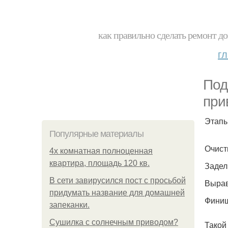
как правильно сделать ремонт до
г
Под
при
Этапы
Популярные материалы
Очист
4x комнатная полноценная
квартира, площадь 120 кв.
Задел
В сети завирусился пост с просьбой
Вырав
придумать название для домашней
Финиш
запеканки.
Сушилка с солнечным приводом?
Такой