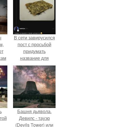
ы
В сети завирусился
м,
пост с просьбой
от
придумать
сам
название для
т
домашней
не.
запеканки.
ь
Башня дьявола.
той
Девилс - тауэр
(Devils Tower) или