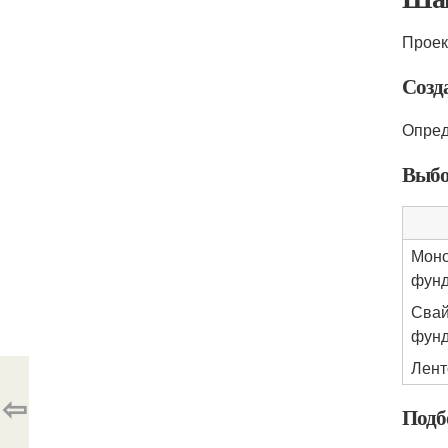
Проек
Созд
Опред
Выбо
Моно
фун
Свай
фун
Лент
⇦
Подб