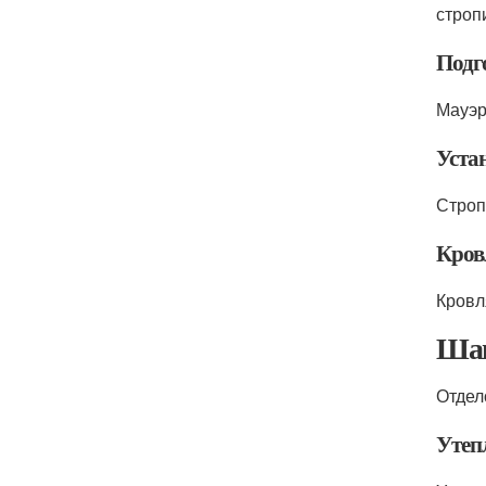
строп
Подг
Мауэр
Уста
Строп
Кров
Кровл
Шаг
Отдел
Утеп