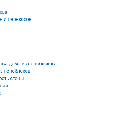
ков
н и перекосов
тва дома из пеноблоков
из пеноблоков
ость стены
ении
в