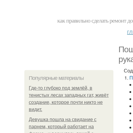
как правильно сделать ремонт до
г
Пош
рук
Сод
П
Популярные материалы
Где-то глубоко под землёй, в
тенистых лесах западных гат, живёт
создание, которое почти никто не
видит.
Девушка пошла на свидание с
парнем, который работает на