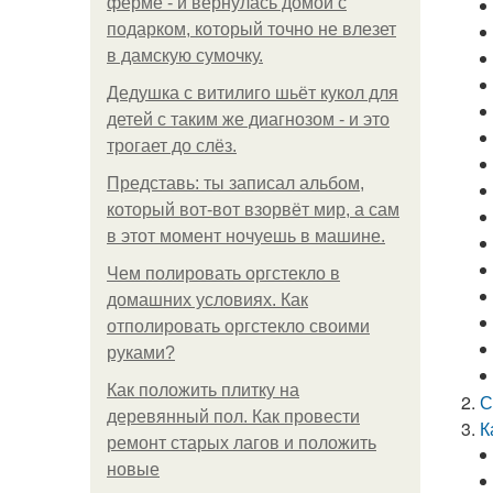
ферме - и вернулась домой с
подарком, который точно не влезет
в дамскую сумочку.
Дедушка с витилиго шьёт кукол для
детей с таким же диагнозом - и это
трогает до слёз.
Представь: ты записал альбом,
который вот-вот взорвёт мир, а сам
в этот момент ночуешь в машине.
Чем полировать оргстекло в
домашних условиях. Как
отполировать оргстекло своими
руками?
Как положить плитку на
С
деревянный пол. Как провести
К
ремонт старых лагов и положить
новые