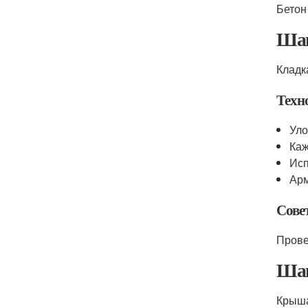
Бетон
Шаг
Кладк
Техн
Уло
Каж
Исп
Арм
Сове
Прове
Шаг
Крыша