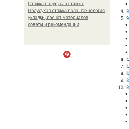
Стяжка полусухая стяжка.
К
Полусухая стяжка пола: технология
К
укладки, расчёт материалов,
советы и рекомендации
К
К
К
К
К