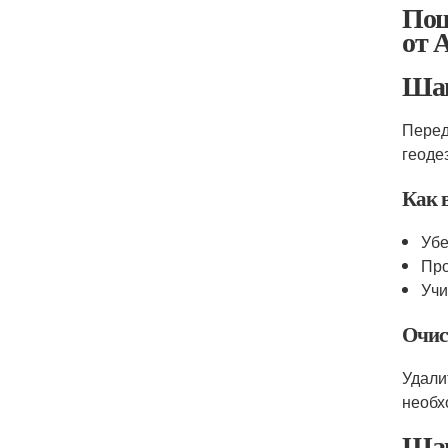
Пош
от 
Шаг
Перед
геоде
Как 
Убе
Про
Учи
Очис
Удали
необх
Шаг