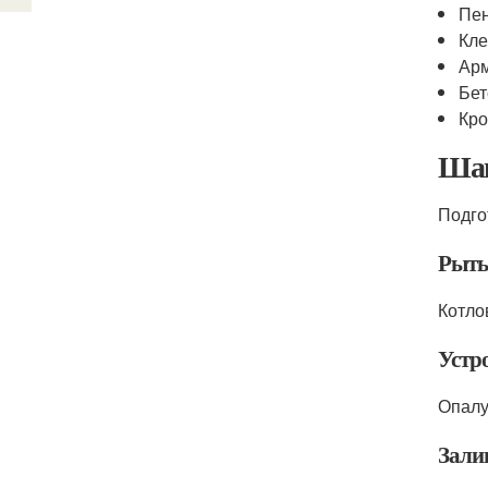
Пе
Кле
Ар
Бет
Кр
Шаг
Подго
Рыть
Котло
Устр
Опалу
Зали