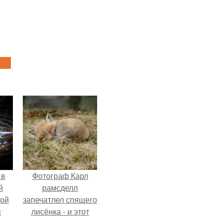
 в
Фотограф Карл
й
рамсделл
кой
запечатлел спящего
я
лисёнка - и этот