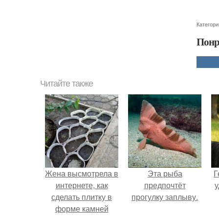
Категори
Понр
Читайте также
Жена высмотрела в
Эта рыба
Г
интернете, как
предпочтёт
у
сделать плитку в
прогулку заплыву.
форме камней