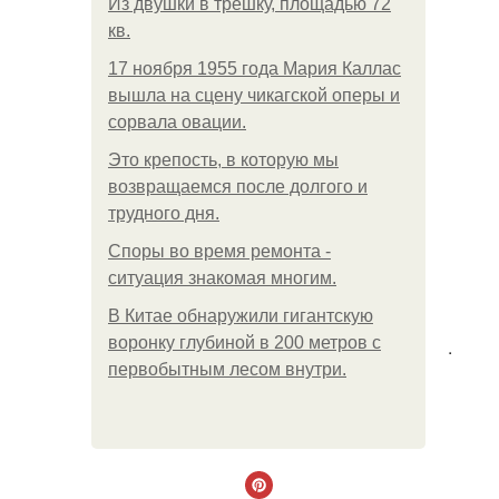
Из двушки в трешку, площадью 72
кв.
17 ноября 1955 года Мария Каллас
вышла на сцену чикагской оперы и
сорвала овации.
Это крепость, в которую мы
возвращаемся после долгого и
трудного дня.
Споры во время ремонта -
ситуация знакомая многим.
В Китaе обнаружили гигaнтскую
воронку глубиной в 200 метров с
.
первобытным лесом внутри.