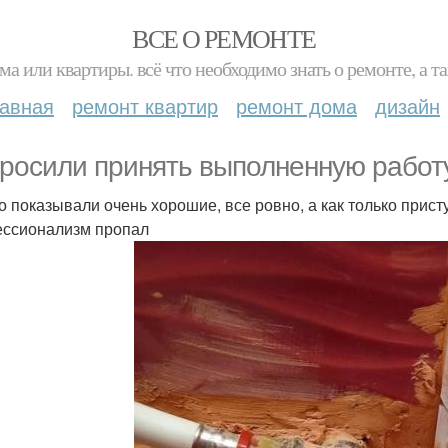
ВСЕ О РЕМОНТЕ
ма или квартиры. всё что необходимо знать о ремонте, а
лавная
ремонт квартир
ремонт дома
дизайн
росили принять выполненную работу
о показывали очень хорошие, все ровно, а как только прист
ссионализм пропал