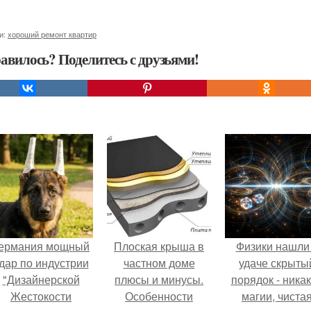
и:
хороший ремонт квартир
авилось? Поделитесь с друзьями!
ермания мощный
Плоская крыша в
Физики нашли
дар по индустрии
частном доме
удаче скрыты
"Дизайнерской
плюсы и минусы.
порядок - ника
Жестокости
Особенности
магии, чиста