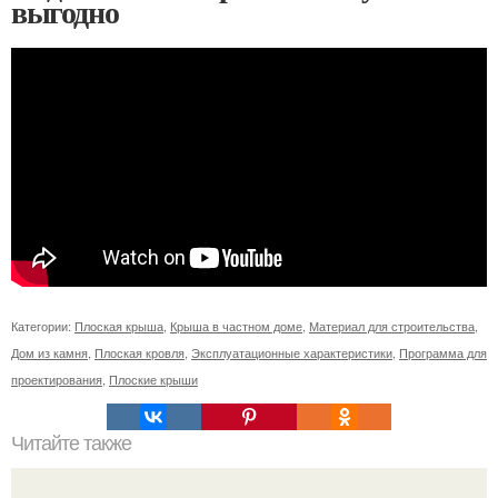
выгодно
Категории:
Плоская крыша
,
Крыша в частном доме
,
Материал для строительства
,
Дом из камня
,
Плоская кровля
,
Эксплуатационные характеристики
,
Программа для
проектирования
,
Плоские крыши
Читайте также