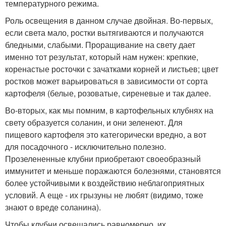
температурного режима.
Роль освещения в данном случае двойная. Во-первых,
если света мало, ростки вытягиваются и получаются
бледными, слабыми. Проращивание на свету дает
именно тот результат, который нам нужен: крепкие,
коренастые росточки с зачатками корней и листьев; цвет
ростков может варьироваться в зависимости от сорта
картофеля (белые, розоватые, сиреневые и так далее.
Во-вторых, как мы помним, в картофельных клубнях на
свету образуется соланин, и они зеленеют. Для
пищевого картофеля это категорически вредно, а вот
для посадочного - исключительно полезно.
Прозелененные клубни приобретают своеобразный
иммунитет и меньше поражаются болезнями, становятся
более устойчивыми к воздействию неблагоприятных
условий. А еще - их грызуны не любят (видимо, тоже
знают о вреде соланина).
Чтобы клубни освещались равномерно, их