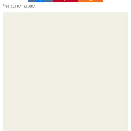
Читайте также
Принудительная вентиляция в ванной.
Где-то глубоко под землёй, в тенистых лесах западных
гат, живёт создание, которое почти никто не видит.