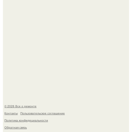
настолько увлеклась пластикой, что вколола себе в лицо
кулинарное масло.
Представьте, как выглядит мир глазами пчелы или
бабочки.
© 2026 Все о ремонте
Контакты
Пользовательское соглашение
Политика конфидециальности
Обратная связь