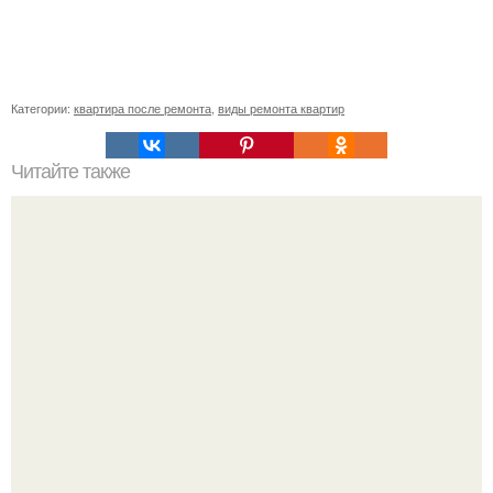
Категории:
квартира после ремонта
,
виды ремонта квартир
Читайте также
Как сделать гидроизоляцию фундамента. Виды
гидроизоляции и ее применение в различных ситуациях