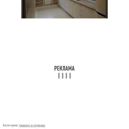
Категории:
ремонт и отделка