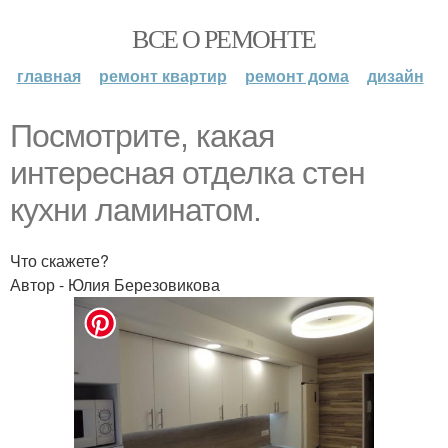
ВСЕ О РЕМОНТЕ
главная
ремонт квартир
ремонт дома
дизайн
Посмотрите, какая
интересная отделка стен
кухни ламинатом.
Что скажете?
Автор - Юлия Березовикова