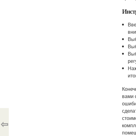
Инст
Вве
вни
Выб
Выб
Выб
рег
Наж
ито
Конеч
вами 
ошиби
сдела
стоим
⇦
компл
помещ