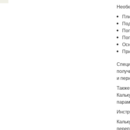
Необх
Пли
Под
Поп
Поп
Осн
При
Специ
получ
и пер
Также
Кальк
парам
Инстр
Кальк
переп