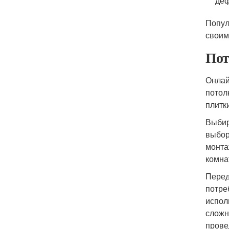
де
Попул
своим
Пот
Онлай
потол
плитк
Выбир
выбор
монта
комна
Перед
потре
испол
сложн
прове