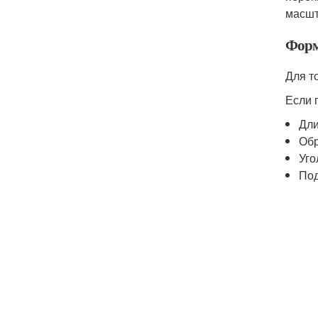
масшт
Форм
Для т
Если 
Дли
Обр
Уго
Под