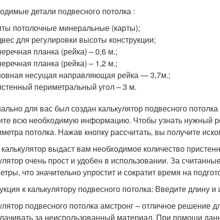
одимые детали подвесного потолка :
ты потолочные минеральные (карты);
вес для регулировки высоты конструкции;
еречная планка (рейка) – 0,6 м.;
еречная планка (рейка) – 1,2 м.;
овная несущая направляющая рейка — 3,7м.;
стенный периметральный угол – 3 м.
ально для вас был создан калькулятор подвесного потолк
ите всю необходимую информацию. Чтобы узнать нужный ре
иметра потолка. Нажав кнопку рассчитать, вы получите ис
 калькулятор выдаст вам необходимое количество пристенны
улятор очень прост и удобен в использовании. За считанн
етры, что значительно упростит и сократит время на подгот
укция к калькулятору подвесного потолка: Введите длину и
улятор подвесного потолка амстронг – отличное решение для
лачивать за неиспользованный материал. При помощи данн