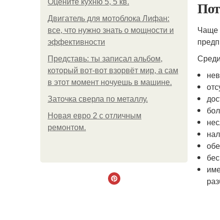
Оцените кухню 5, 5 кв.
Пот
Двигатель для мотоблока Лифан:
Чаще 
все, что нужно знать о мощности и
предп
эффективности
Среди
Представь: ты записал альбом,
который вот-вот взорвёт мир, а сам
нев
в этот момент ночуешь в машине.
отс
дос
Заточка сверла по металлу.
бол
Новая евро 2 с отличным
нес
ремонтом.
нал
обе
бес
име
раз