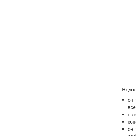
Недос
он 
все
пот
кон
он 