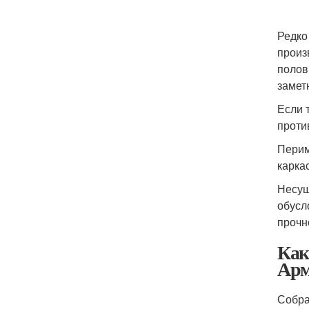
Редко
произ
полов
замет
Если 
проти
Перим
карка
Несущ
обусл
прочн
Как
Арм
Собра