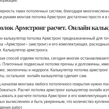
формации.
ярность таких потолочных систем, благодаря многочислен
и руками монтаж потолка Армстронг достаточно просто и в
олок Армстронг расчет. Онлайн кальк
н калькулятор потолка Армстронг предназначенный для то
ка «Армстронг» (амстронг) и его комплектующих, расходных
и. Калькулятор армстронга
ая способ отделки потолка, сегодня многие останавливают
. Плиточные подвесные потолки прочны и долговечны, имею
же, экологичны и недороги. Калькулятор потолка армстрон
ты, остальное онлайн калькулятор сделает сам.
 началом монтажа любого потолочного покрытия нужно пон
боваться. Расчет потолка армстронг калькулятор онлайн вэ
ьзовать в расчете потолка Армстронг и его комплектующих 
ых вычислениях и быть уверенным, что количество купленн
дения работ.