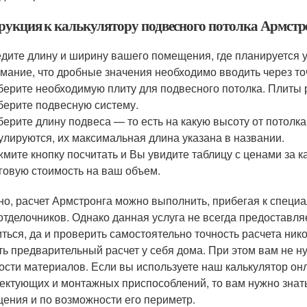
рукция к калькулятору подвесного потолка Армстр
дите длину и ширину вашего помещения, где планируется 
мание, что дробные значения необходимо вводить через точк
ерите необходимую плиту для подвесного потолка. Плиты
ерите подвесную систему.
ерите длину подвеса — то есть на какую высоту от потолка
улируются, их максимальная длина указана в названии.
мите кнопку посчитать и Вы увидите таблицу с ценами за 
говую стоимость на ваш объем.
но, расчет Армстронга можно выполнить, прибегая к специ
отделочников. Однако данная услуга не всегда предоставляе
ться, да и проверить самостоятельно точность расчета ник
ть предварительный расчет у себя дома. При этом вам не н
ости материалов. Если вы используете наш калькулятор онл
ектующих и монтажных приспособлений, то вам нужно знат
ения и по возможности его периметр.