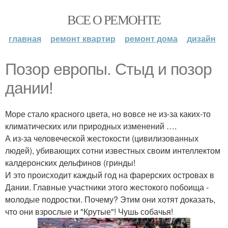
ВСЕ О РЕМОНТЕ
главная
ремонт квартир
ремонт дома
дизайн
Позор европы. Стыд и позор
дании!
Море стало красного цвета, но вовсе не из-за каких-то
климатических или природных изменений ….
А из-за человеческой жестокости (цивилизованных
людей), убивающих сотни известных своим интеллектом
калдеронских дельфинов (гринды!
И это происходит каждый год на фарерских островах в
Дании. Главные участники этого жестокого побоища -
молодые подростки. Почему? Этим они хотят доказать,
что они взрослые и "Крутые"! Чушь собачья!