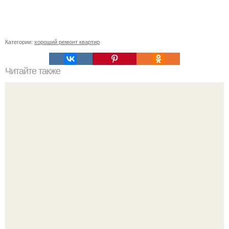
Категории:
хороший ремонт квартир
Читайте также
Как избавиться от запаха в холодильнике новом. Как
быстро убрать неприятный запах из холодильника в
домашних условиях: основные правила соблюдения
чистоты