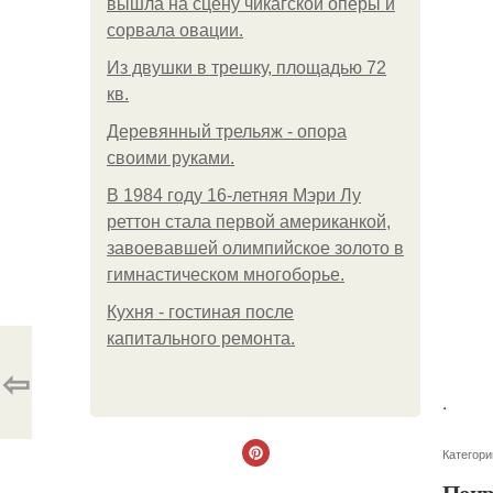
вышла на сцену чикагской оперы и
сорвала овации.
Из двушки в трешку, площадью 72
кв.
Деревянный трельяж - опора
своими руками.
В 1984 году 16-летняя Мэри Лу
реттон стала первой американкой,
завоевавшей олимпийское золото в
гимнастическом многоборье.
Кухня - гостиная после
капитального ремонта.
⇦
.
Категори