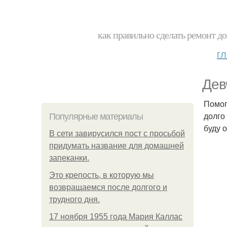
как правильно сделать ремонт до
г
Дев
Помог
долго
Популярные материалы
буду 
В сети завирусился пост с просьбой
придумать название для домашней
запеканки.
Это крепость, в которую мы
возвращаемся после долгого и
трудного дня.
17 ноября 1955 года Мария Каллас