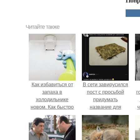
Понр
Читайте также
Как избавиться от
В сети завирусился
запаха в
пост с просьбой
г
холодильнике
придумать
новом. Как быстро
название для
ч
убрать неприятный
домашней
запах из
запеканки.
холодильника в
домашних