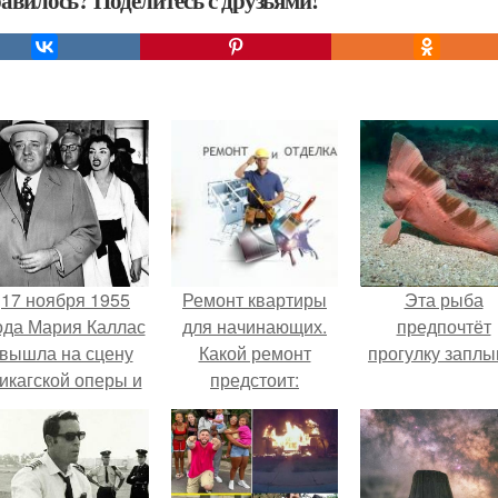
авилось? Поделитесь с друзьями!
17 ноября 1955
Ремонт квартиры
Эта рыба
ода Мария Каллас
для начинающих.
предпочтёт
вышла на сцену
Какой ремонт
прогулку заплы
икагской оперы и
предстоит:
сорвала овации.
косметический или
капитальный