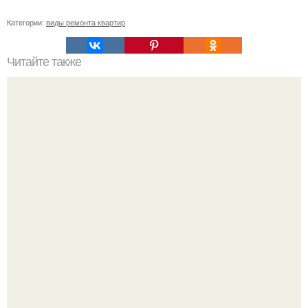
Категории:
виды ремонта квартир
Читайте также
Ремонт квартиры для начинающих. Какой ремонт
предстоит: косметический или капитальный