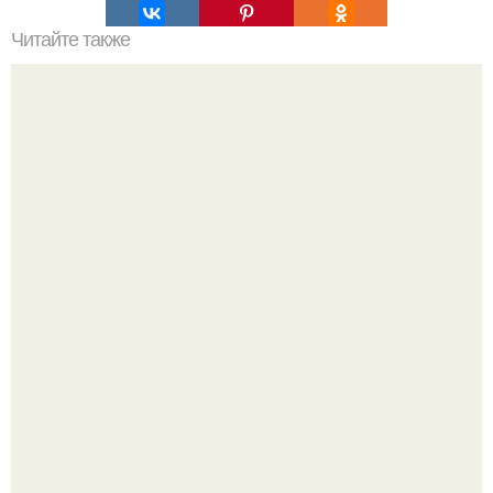
Читайте также
Переносная/быстросборная коптильня горячего
копчения рецепт.
Девушка пошла на свидание с парнем, который