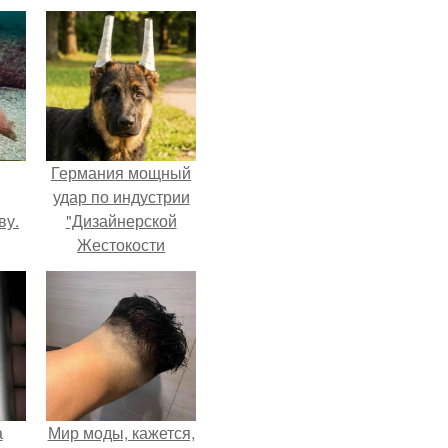
Германия мощный
удар по индустрии
ву.
"Дизайнерской
Жестокости
нанесла".
а
Мир моды, кажется,