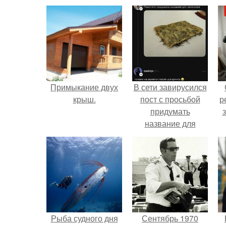
Примыкание двух
В сети завирусился
крыш.
пост с просьбой
р
придумать
название для
домашней
запеканки.
Рыба судного дня
Сентябрь 1970