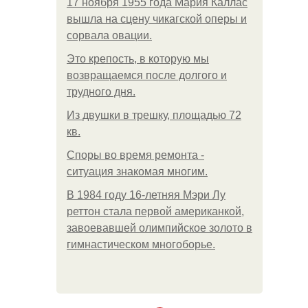
17 ноября 1955 года Мария Каллас
вышла на сцену чикагской оперы и
сорвала овации.
Это крепость, в которую мы
возвращаемся после долгого и
трудного дня.
Из двушки в трешку, площадью 72
кв.
Споры во время ремонта -
ситуация знакомая многим.
В 1984 году 16-летняя Мэри Лу
реттон стала первой американкой,
завоевавшей олимпийское золото в
гимнастическом многоборье.