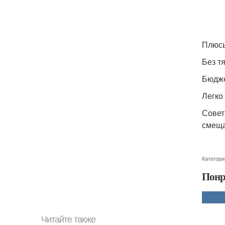
Плюсы
Без т
Бюдже
Легко
Совет
смеща
Категори
Понр
Читайте также