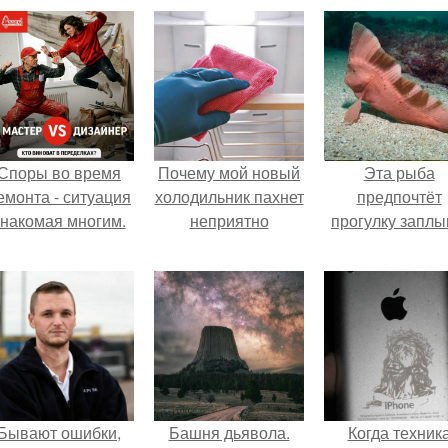
Споры во время
Почему мой новый
Эта рыба
емонта - ситуация
холодильник пахнет
предпочтёт
знакомая многим.
неприятно
прогулку заплы
Бывают ошибки,
Башня дьявола.
Когда техник