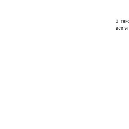
3. те
все э