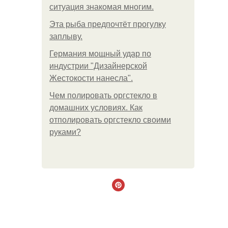
ситуация знакомая многим.
Эта рыба предпочтёт прогулку
заплыву.
Германия мощный удар по
индустрии "Дизайнерской
Жестокости нанесла".
Чем полировать оргстекло в
домашних условиях. Как
отполировать оргстекло своими
руками?