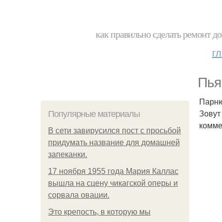
как правильно сделать ремонт до
г
Пья
Парню
Зовут
Популярные материалы
комме
В сети завирусился пост с просьбой
придумать название для домашней
запеканки.
17 ноября 1955 года Мария Каллас
вышла на сцену чикагской оперы и
сорвала овации.
Это крепость, в которую мы