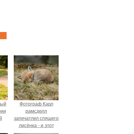
ный
Фотограф Карл
рии
рамсделл
й
запечатлел спящего
лисёнка - и этот
кадр способен