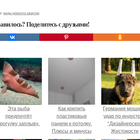
и:
виды ремонта квартир
авилось? Поделитесь с друзьями!
Эта рыба
Как крепить
Германия мощ
предпочтёт
пластиковые
удар по индуст
рогулку заплыву.
панели к потолку.
"Дизайнерско
Плюсы и минусы
Жестокости
потолочных
нанесла".