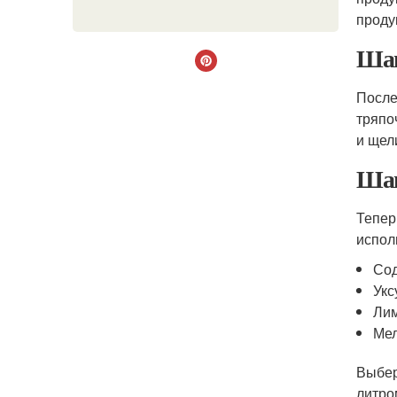
проду
Шаг
После
тряпо
и щел
Шаг
Тепер
испол
Со
Укс
Лим
Ме
Выбер
литро