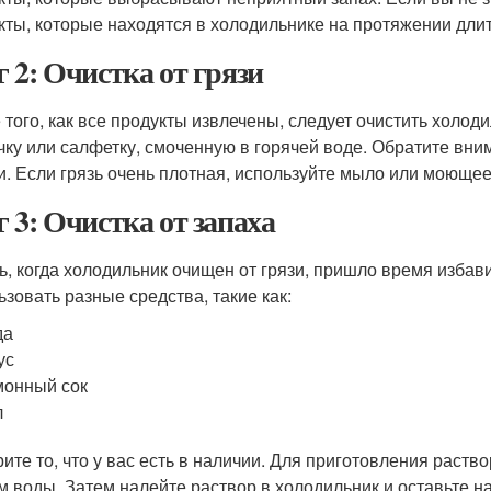
кты, которые находятся в холодильнике на протяжении дли
 2: Очистка от грязи
 того, как все продукты извлечены, следует очистить холоди
чку или салфетку, смоченную в горячей воде. Обратите вни
и. Если грязь очень плотная, используйте мыло или моющее
 3: Очистка от запаха
ь, когда холодильник очищен от грязи, пришло время избави
ьзовать разные средства, такие как:
да
ус
онный сок
л
ите то, что у вас есть в наличии. Для приготовления раств
м воды. Затем налейте раствор в холодильник и оставьте н