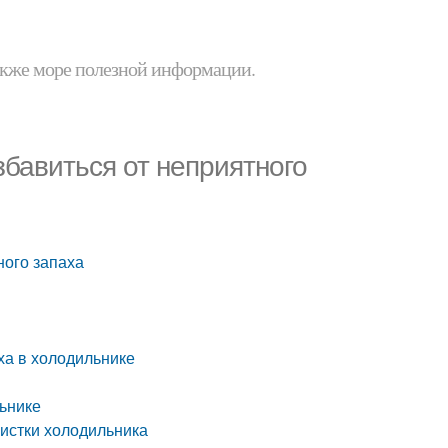
 также море полезной информации.
збавиться от неприятного
ного запаха
ха в холодильнике
льнике
чистки холодильника