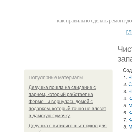
как правильно сделать ремонт до
г
Чис
зап
Сод
Ч
Популярные материалы
С
Девушка пошла на свидание с
Ч
парнем, который работает на
К
ферме - и вернулась домой с
М
подарком, который точно не влезет
К
в дамскую сумочку.
К
Дедушка с витилиго шьёт кукол для
М