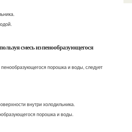
льника.
одой.
спользуя смесь из пенообразующегося
из пенообразующегося порошка и воды, следует
поверхности внутри холодильника.
нообразующегося порошка и воды.