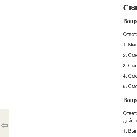
Свя
Вопр
Ответ
1. Ми
2. См
3. См
4. См
5. См
Вопр
Ответ
дейст
⇦
1. Вы