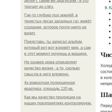
детей с таким же диагнозом - и это
трогает до слёз.
К
Где-то глубоко под землёй, в
тенистых лесах западных гат, живёт
создание, которое почти никто не
видит.
Представь: ты записал альбом,
который вот-вот взорвёт мир, а сам
Чис
в этот момент ночуешь в машине.
Не размер дома определяет
Холод
качество жизни - а то, сколько
состо
смысла в него вложено.
в хол
4x комнатная полноценная
непри
квартира, площадь 120 кв.
Шаг
Как мы качество продукции на
наших предприятиях контролируем.
Перед
проду