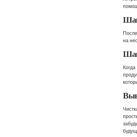
помощ
Шаг
После
на не
Шаг
Когда
проду
котор
Выв
Чистк
прост
забуд
будущ