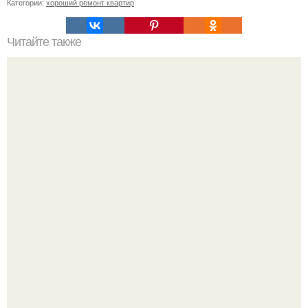
Категории:
хороший ремонт квартир
Читайте также
Обрезка плодовых деревьев осенью проводится с целью
подготовки растений к зиме.