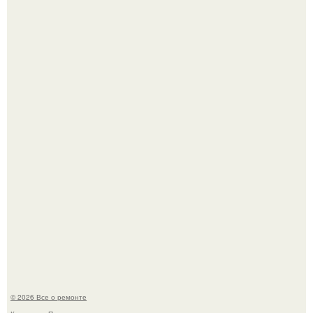
В Китaе обнаружили гигaнтскую воронку глубиной в 200
метров с первобытным лесом внутри.
Мир моды, кажется, перевернулся.
© 2026 Все о ремонте