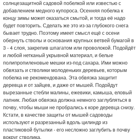
солнцезащитной садовой побелкой или известью с
добавлением медного купороса. Осенняя побелка к
концу зимы может оказаться смытой, и тогда её надо
будет повторить. Сделать же это из-за глубокого снега
бывает трудно. Поэтому имеет смысл ещё с осени
обернуть стволы и основания крупных ветвей бумагой в
3 - 4 слоя, закрепив шпагатом или проволокой. Подойдёт
и любой нетканый укрывной материал, и белые
полипропиленовые мешки из-под сахара. Ими можно
обвязать и стволики молоденьких деревьев, которым
побелка не рекомендована. Эта обвязка защитит
деревца и от зайцев, и даже от мышей. Подойдут
вырезанные стебли малины, ежевики, камыша, еловый
лапник. Любая обвязка должна немного заглубляться в
почву, чтобы мыши не пробрались к коре деревца снизу.
Кстати, в качестве защиты от мышей садоводы
используют и разрезанный вдоль цилиндр из
пластиковой бутылки - его несложно заглубить в почву
вокруг стволика.