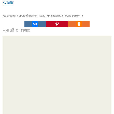
kvartir
Категории:
хороший ремонт квартир
,
квартира после ремонта
Читайте также
Регулируемый накидной ключ.