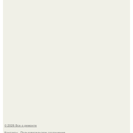
Бывают ошибки, которые обходятся в целое состояние.
Башня дьявола. Девилс - тауэр (Devils Tower) или башня
дьявола - монолит вулканического происхождения
высотой 1558 м над уровнем моря.
© 2026 Все о ремонте
Контакты
Пользовательское соглашение