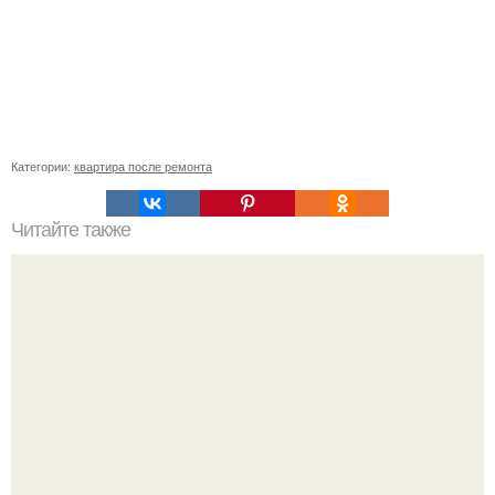
Категории:
квартира после ремонта
Читайте также
Сколько обоев надо на комнату 18 кв м. Сколько обоев
нужно на комнату