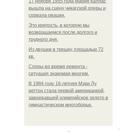
17 ноября 1955 года Мария Каллас
вышла на сцену чикагской оперы и
сорвала овации.
Это крепость, в которую мы
возвращаемся после долгого и
трудного дня.
Из двушки в трешку, площадью 72
кв.
Споры во время ремонта -
ситуация знакомая многим.
В 1984 году 16-летняя Мэри Лу
реттон стала первой американкой,
завоевавшей олимпийское золото в
гимнастическом многоборье.
.