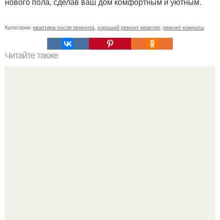
нового пола, сделав ваш дом комфортным и уютным.
Категории:
квартира после ремонта
,
хороший ремонт квартир
,
ремонт комнаты
Читайте также
Сколько денег надо чтоб построить дом. Расходы