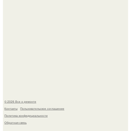
чистая квантовая механика.
Фотограф Карл рамсделл запечатлел спящего лисёнка -
и этот кадр способен растопить даже самое суровое
сердце.
© 2026 Все о ремонте
Контакты
Пользовательское соглашение
Политика конфидециальности
Обратная связь