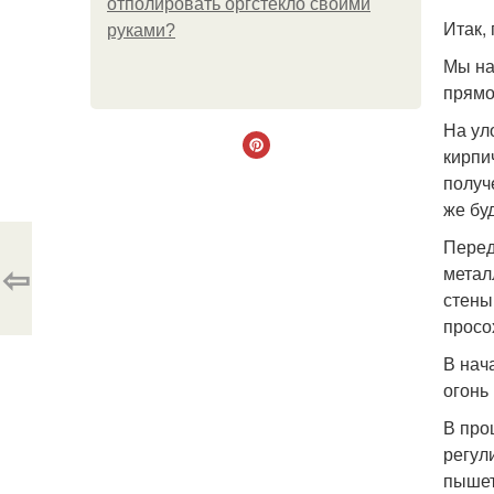
отполировать оргстекло своими
Итак,
руками?
Мы на
прямо
На ул
кирпи
получ
же бу
Перед
⇦
метал
стены
просо
В нач
огонь
В про
регул
пышет