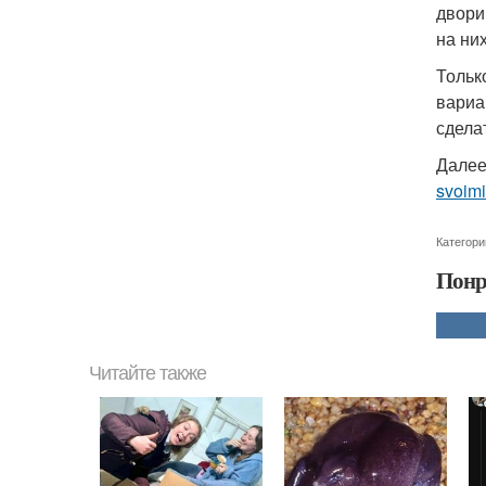
двори
на ни
Тольк
вариа
сдела
Далее
svoimi
Категори
Понр
Читайте также