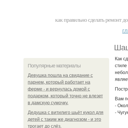
как правильно сделать ремонт до
г
Шаш
Как с
стиле
Популярные материалы
небол
Девушка пошла на свидание с
являе
парнем, который работает на
Постр
ферме - и вернулась домой с
подарком, который точно не влезет
Вам п
в дамскую сумочку.
- Око
- Чугу
Дедушка с витилиго шьёт кукол для
детей с таким же диагнозом - и это
трогает до слёз.