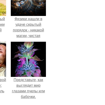
ный
Физики нашли в
рии
удаче скрытый
й
порядок - никакой
магии, чистая
квантовая
механика.
орой
Представьте, как
:
выглядит мир
ель
глазами пчелы или
бабочки.