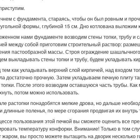
 приступим.
чнем с фундамента, стараясь, чтобы он был ровным и про
угольной формы, глубиной 15 см. Дно котлована выложим ки
оженном нами фундаменте возводим стены топки, трубу и 
чей между собой приготовим строительный раствор: размеш
ения пастообразной массы. Строя ограждение шашлычного д
дем выкладывать стены топки и трубу, будем укладывать к
 тем как укладывать верхний слой кирпичей, над входом топ
ла достаточно прочную. Затем укладываем печную плиту та
 топки. После этого возводим оставшуюся часть трубы. Как
хнуть, потом можно использовать.
але растопки понадобятся мелкие дрова, но дальше необхо
 и длинные поленья, по мере сгорания продвигая их внутрь 
цессе пользования этой печкой вы сможете оценить все п
ировать температуру конфорки. Внимание! Только в том слу
 жаром, вы просто можете вытащить на дворик несколько 