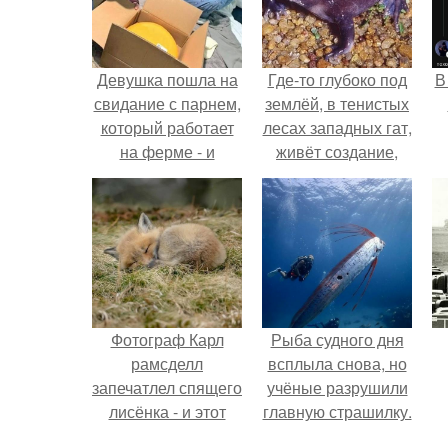
Девушка пошла на
Где-то глубоко под
В
свидание с парнем,
землёй, в тенистых
который работает
лесах западных гат,
на ферме - и
живёт создание,
вернулась домой с
которое почти никто
подарком, который
не видит.
точно не влезет в
дамскую сумочку.
Фотограф Карл
Рыба судного дня
рамсделл
всплыла снова, но
запечатлел спящего
учёные разрушили
лисёнка - и этот
главную страшилку.
кадр способен