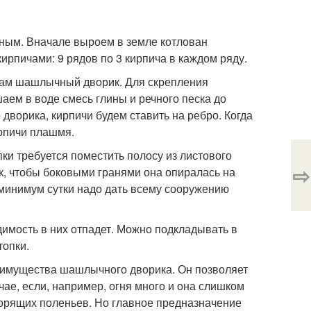
чным. Вначале выроем в земле котлован
рпичами: 9 рядов по 3 кирпича в каждом ряду.
сам шашлычный дворик. Для скрепления
аем в воде смесь глины и речного песка до
ворика, кирпичи будем ставить на ребро. Когда
ирпичи плашмя.
ки требуется поместить полосу из листового
⇨
к, чтобы боковыми гранями она опиралась на
 минимум сутки надо дать всему сооружению
димость в них отпадет. Можно подкладывать в
топки.
реимущества шашлычного дворика. Он позволяет
чае, если, например, огня много и она слишком
горящих поленьев. Но главное предназначение