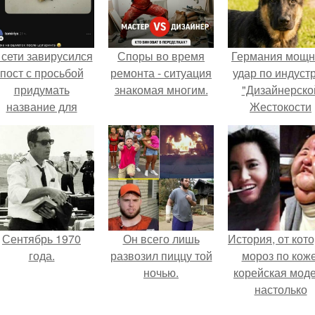
 сети завирусился
Споры во время
Германия мощ
пост с просьбой
ремонта - ситуация
удар по индуст
придумать
знакомая многим.
"Дизайнерско
название для
Жестокости
домашней
нанесла".
запеканки.
Сентябрь 1970
Он всего лишь
История, от кот
года.
развозил пиццу той
мороз по коже
ночью.
корейская мод
настолько
увлеклась