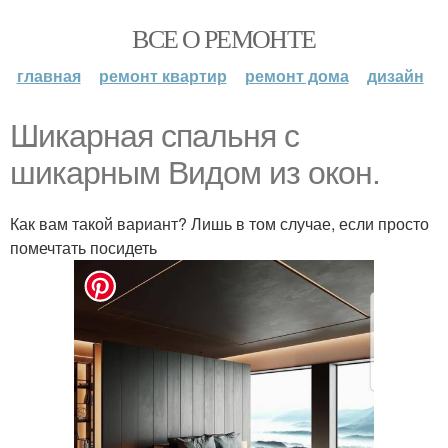
ВСЕ О РЕМОНТЕ
главная
ремонт квартир
ремонт дома
дизайн
Шикарная спальня с
шикарным Видом из окон.
Как вам такой вариант? Лишь в том случае, если просто
помечтать посидеть