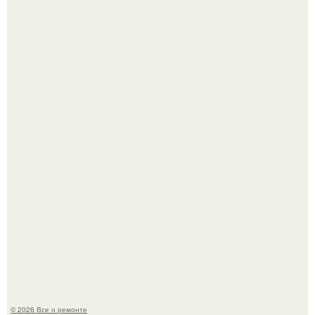
Когда техника становилась личной: эпоха гравировки
Apple.
Вы когда-нибудь замечали, как после тяжелого дня
настроение поднимается от одного взгляда на своего
питомца?
© 2026 Все о ремонте