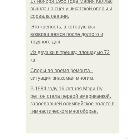
17 ноября 1955 года Мария Каллас
вышла на сцену чикагской оперы и
сорвала овации.
Это крепость, в которую мы
возвращаемся после долгого и
трудного дня.
Из двушки в трешку, площадью 72
кв.
Споры во время ремонта -
ситуация знакомая многим.
В 1984 году 16-летняя Мэри Лу
реттон стала первой американкой,
завоевавшей олимпийское золото в
гимнастическом многоборье.
.