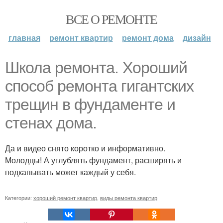
ВСЕ О РЕМОНТЕ
главная
ремонт квартир
ремонт дома
дизайн
Школа ремонта. Хороший
способ ремонта гигантских
трещин в фундаменте и
стенах дома.
Да и видео снято коротко и информативно.
Молодцы! А углублять фундамент, расширять и
подкапывать может каждый у себя.
Категории:
хороший ремонт квартир
,
виды ремонта квартир