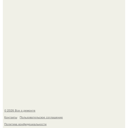
Башня дьявола. Девилс - тауэр (Devils Tower) или башня
дьявола - монолит вулканического происхождения
высотой 1558 м над уровнем моря.
История, от которой мороз по коже: корейская модель
настолько увлеклась пластикой, что вколола себе в лицо
кулинарное масло.
© 2026 Все о ремонте
Контакты
Пользовательское соглашение
Политика конфидециальности