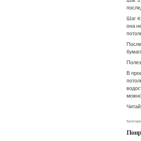
после
Шаг 4
она н
потол
После
бумаг
Полез
В про
потол
водос
можно
Читай
Категори
Понр