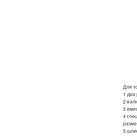
Для т
1 два
2 вали
3 вме
4 спе
разме
5 шли