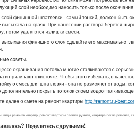
дующий слой необходимо наносить только после окончания
: слой финишной шпатлевки - самый тонкий, должен быть ок
е высыхала на краях. При нанесении раствора берется шир
ку, потом удаляются излишки смеси.
 высыхания финишного слоя сделайте его максимально гла
и.
ные советы.
цессе окрашивания потолка многие сталкиваются с серьезно
ка и прилипают к кисточке. Чтобы этого избежать, в качест
тойкую смесь для шпатлевки - она не размокнет от воды, кот
 дополнительно покрыть потолок слоем водоотталкивающей
те далее о смете на ремонт квартиры
http://remont.ru-best.c
и:
виды ремонта квартир
,
ремонт квартиры своими руками
,
квартира после ремонта
,
с
авилось? Поделитесь с друзьями!