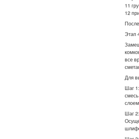
11 гр
12 пр
После
Этап 
Замеш
комко
все в
смета
Для в
Шаг 1
смесь
слоем,
Шаг 2
Осуще
шлифо
Шаг 3