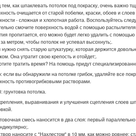
 тем, как шпаклевать потолок под покраску, очень важно тщ
хность очищается от старой побелки, краски, обоев и слоев
хности - сложная и хлопотная работа. Воспользуйтесь сл
тельно смочите поверхность водой с помощью распылителя и
тия пропитается, его можно будет легко удалить с помощь
р за метром, чтобы потолок не успевал высохнуть;.
и нужно снять старую штукатурку, которая держится довольн
ком. Она утратит свою крепость и отойдет;.
хотите тратить время? На помощь придут специализирован
: если вы обнаружили на потолке грибок, удаляйте все пок
хность противогрибковыми растворами.
: грунтовка потолка.
крепления, выравнивания и улучшения сцепления слоев шпа
овкой.
нтовочная смесь наносится в два слоя: первый параллельно
ндикулярно;.
створ наносите с "Нахлестом" в 10 мм, как можно ровнее: ст