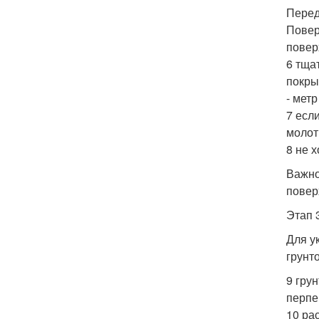
Перед
Повер
повер
6 тща
покры
- мет
7 есл
молот
8 не 
Важно
повер
Этап 3
Для у
грунт
9 гру
перпе
10 ра