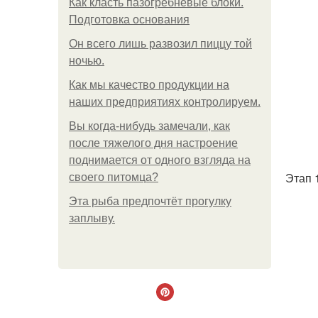
Как класть пазогребневые блоки.
Подготовка основания
Он всего лишь развозил пиццу той
ночью.
Как мы качество продукции на
наших предприятиях контролируем.
Вы когда-нибудь замечали, как
после тяжелого дня настроение
поднимается от одного взгляда на
Этап 
своего питомца?
Эта рыба предпочтёт прогулку
заплыву.