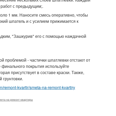
 работ с предыдущим;.
оло 1 мм. Наносите смесь оперативно, чтобы
окий шпатель и с усилием прижимается к
дким, "Зашкурив" его с помощью наждачной
й проблемой - частички шпатлевки отстают от
ве финального покрытия используйте
орая присутствует в составе краски. Также,
 грунтовки.
om/remont-kvartir/smeta-na-remont-kvartiry
мета на ремонт квартиры