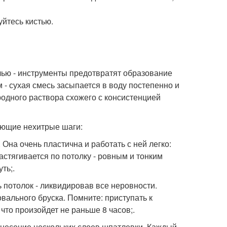
уйтесь кистью.
лью - инструменты предотвратят образование
- сухая смесь засыпается в воду постепенно и
родного раствора схожего с консистенцией
ующие нехитрые шаги:
Она очень пластична и работать с ней легко:
астягивается по потолку - ровным и тонким
ть;.
 потолок - ликвидировав все неровности.
ального бруска. Помните: приступать к
то произойдет не раньше 8 часов;.
анесение нескольких слоев шпатлевки. Каждый