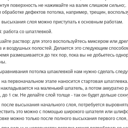
унтуя поверхность не нажимайте на валик слишком сильно;.
и обработке дефектов потолка, например, трещин, воспольз
 высыхания слоя можно приступать к основным работам.
4: работа со шпатлевкой.
айте раствор: для этого воспользуйтесь миксером или дре
в и воздушных полостей. Делается это следующим способом 
ремя размешивается до тех пор, пока вы не добьетесь одно
ны.
ыравнивания потолка шпаклевкой нам нужно сделать след
: на первоначальном этапе наносится стартовая шпатлевка. 
 накладывается на маленький шпатель, а потом аккуратно р
 до 1 см. Не делайте слой толще - так он будет дольше сохну
: после высыхания начального слоя, потребуется выровнять
ствить это можно с помощью широкого шпателя или шлифов
вке можно только после полного высыхания первого слоя, ч
: при сильных неровностях потолка может потребоваться н