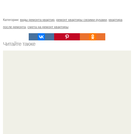
Категории:
виды ремонта квартир
,
ремонт квартиры своими руками
,
квартира
после ремонта
,
смета на ремонт квартиры
Читайте также
Как подобрать "Ключи" к клематису.